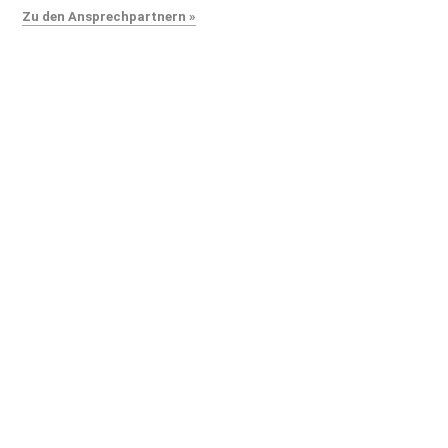
Zu den Ansprechpartnern »
Willkommen
Anfahrt
Verkauf
Fuhrpark
Vermietung
Feedback